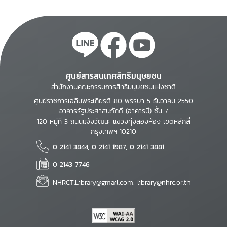
ศูนย์สารสนเทศสิทธิมนุษยชน
สำนักงานคณะกรรมการสิทธิมนุษยชนแห่งชาติ
ศูนย์ราชการเฉลิมพระเกียรติ 80 พรรษา 5 ธันวาคม 2550
อาคารรัฐประศาสนภักดี (อาคารบี) ชั้น 7
120 หมู่ที่ 3 ถนนแจ้งวัฒนะ แขวงทุ่งสองห้อง เขตหลักสี่
กรุงเทพฯ 10210
0 2141 3844, 0 2141 1987, 0 2141 3881
0 2143 7746
NHRCT.Library@gmail.com; library@nhrc.or.th