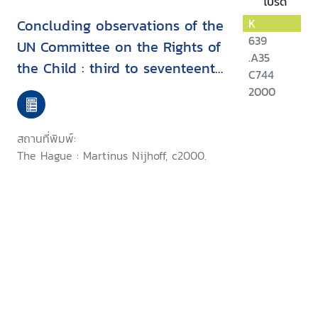
โปรด
Concluding observations of the
K
639
UN Committee on the Rights of
.A35
the Child : third to seventeenth
C744
session (1993-1998)
2000
สถานที่พิมพ์:
The Hague : Martinus Nijhoff, c2000.