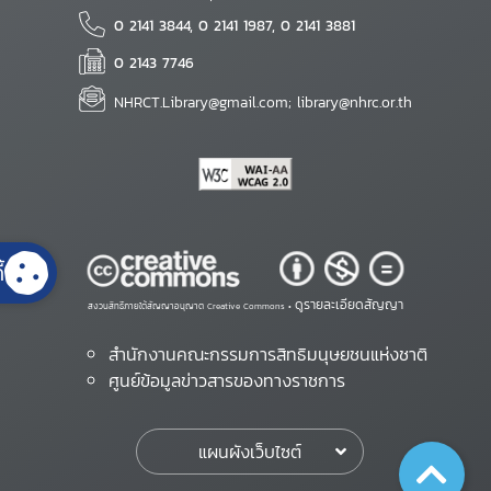
0 2141 3844, 0 2141 1987, 0 2141 3881
0 2143 7746
NHRCT.Library@gmail.com; library@nhrc.or.th
้
ดูรายละเอียดสัญญา
สงวนสิทธิ์ภายใต้สัญญาอนุญาต Creative Commons •
สำนักงานคณะกรรมการสิทธิมนุษยชนแห่งชาติ
ศูนย์ข้อมูลข่าวสารของทางราชการ
แผนผังเว็บไซต์