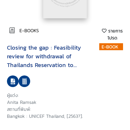
E-BOOKS
รายการ
โปรด
Closing the gap : Feasibility
E-BOOK
review for withdrawal of
Thailands Reservation to
Article 22 of the Convention on
the Rights of the Child in
relation to refugee and asylum-
ผู้แต่ง:
seeking children
Anita Ramsak
สถานที่พิมพ์:
Bangkok : UNICEF Thailand, [2563?].