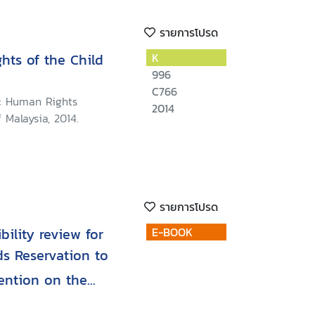
รายการโปรด
hts of the Child
K
996
C766
: Human Rights
2014
Malaysia, 2014.
รายการโปรด
bility review for
E-BOOK
s Reservation to
vention on the
relation to refugee