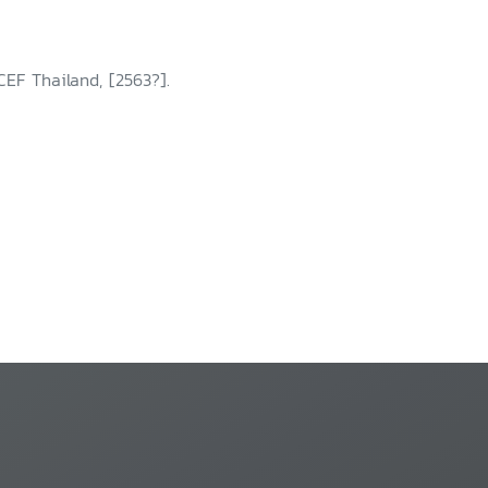
hildren
EF Thailand, [2563?].