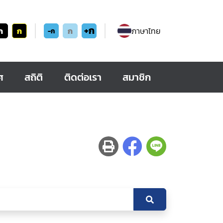
+ก
ก
ก
ก
ภาษาไทย
-ก
ศ
สถิติ
ติดต่อเรา
สมาชิก