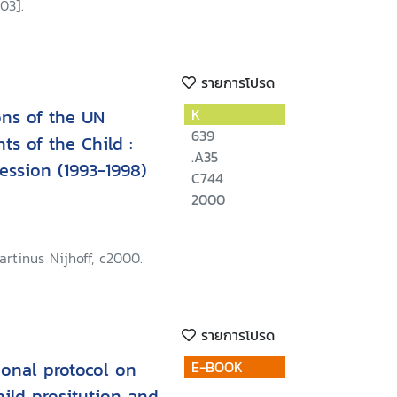
03].
รายการโปรด
ons of the UN
K
639
ts of the Child :
.A35
ession (1993-1998)
C744
2000
rtinus Nijhoff, c2000.
รายการโปรด
onal protocol on
E-BOOK
hild prositution and