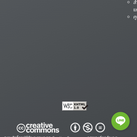
ส
แ
ศ