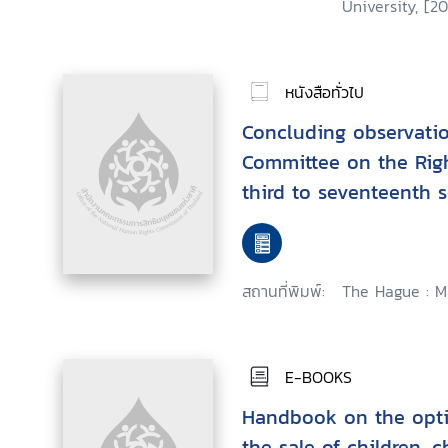
University, [20
หนังสือทั่วไป
Concluding observati
Committee on the Righ
third to seventeenth s
สถานที่พิมพ์:
The Hague : Ma
E-BOOKS
Handbook on the opti
the sale of children, c