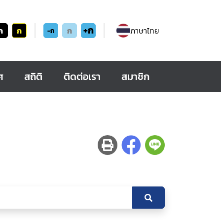
+ก
ก
ก
ก
ภาษาไทย
-ก
ศ
สถิติ
ติดต่อเรา
สมาชิก