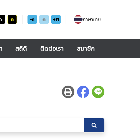
+ก
ก
ก
ก
ภาษาไทย
-ก
ศ
สถิติ
ติดต่อเรา
สมาชิก