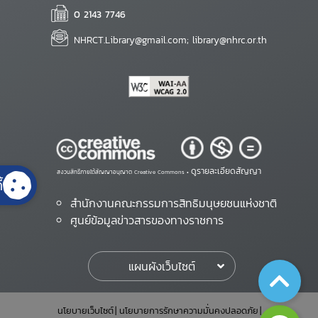
0 2143 7746
NHRCT.Library@gmail.com; library@nhrc.or.th
ดูรายละเอียดสัญญา
สงวนสิทธิ์ภายใต้สัญญาอนุญาต Creative Commons •
้
สำนักงานคณะกรรมการสิทธิมนุษยชนแห่งชาติ
ศูนย์ข้อมูลข่าวสารของทางราชการ
แผนผังเว็บไซต์
นโยบายเว็บไซต์
นโยบายการรักษาความมั่นคงปลอดภัย