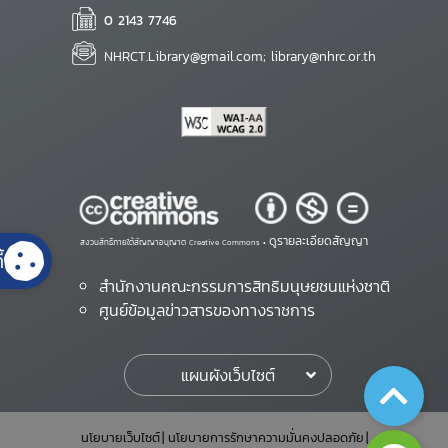
0 2143 7746
NHRCT.Library@gmail.com; library@nhrc.or.th
ดูรายละเอียดสัญญา
สงวนสิทธิ์ภายใต้สัญญาอนุญาต Creative Commons •
้
สำนักงานคณะกรรมการสิทธิมนุษยชนแห่งชาติ
ศูนย์ข้อมูลข่าวสารของทางราชการ
แผนผังเว็บไซต์
นโยบายเว็บไซต์
นโยบายการรักษาความมั่นคงปลอดภัย