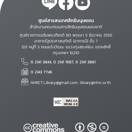
ศูนย์สารสนเทศสิทธิมนุษยชน
สำนักงานคณะกรรมการสิทธิมนุษยชนแห่งชาติ
ศูนย์ราชการเฉลิมพระเกียรติ 80 พรรษา 5 ธันวาคม 2550
อาคารรัฐประศาสนภักดี (อาคารบี) ชั้น 7
120 หมู่ที่ 3 ถนนแจ้งวัฒนะ แขวงทุ่งสองห้อง เขตหลักสี่
กรุงเทพฯ 10210
0 2141 3844, 0 2141 1987, 0 2141 3881
0 2143 7746
NHRCT.Library@gmail.com; library@nhrc.or.th