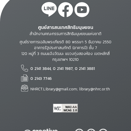
ศูนย์สารสนเทศสิทธิมนุษยชน
สำนักงานคณะกรรมการสิทธิมนุษยชนแห่งชาติ
ศูนย์ราชการเฉลิมพระเกียรติ 80 พรรษา 5 ธันวาคม 2550
อาคารรัฐประศาสนภักดี (อาคารบี) ชั้น 7
120 หมู่ที่ 3 ถนนแจ้งวัฒนะ แขวงทุ่งสองห้อง เขตหลักสี่
กรุงเทพฯ 10210
0 2141 3844, 0 2141 1987, 0 2141 3881
0 2143 7746
NHRCT.Library@gmail.com; library@nhrc.or.th