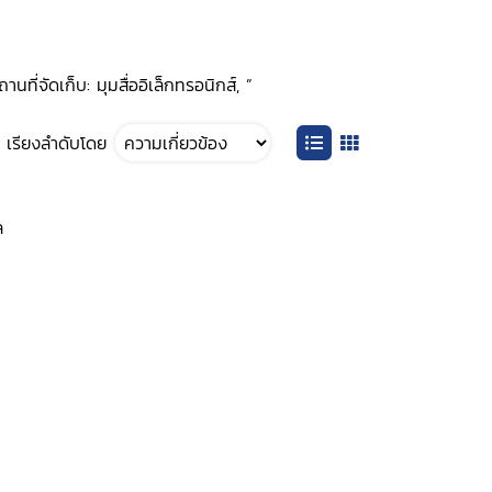
ที่จัดเก็บ: มุมสื่ออิเล็กทรอนิกส์, ”
เรียงลำดับโดย
ล