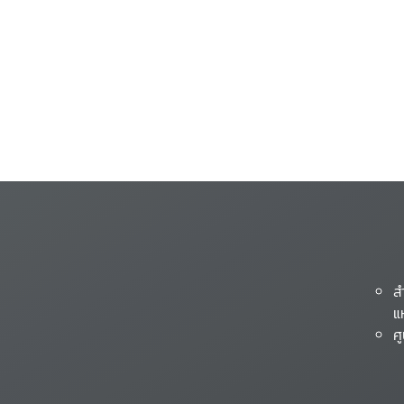
ส
แ
ศ