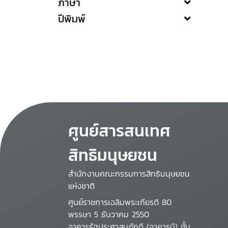
ภาษา
ปีพิมพ์
ศูนย์สารสนเทศ
สิทธิมนุษยชน
สำนักงานคณะกรรมการสิทธิมนุษยชน
แห่งชาติ
ศูนย์ราชการเฉลิมพระเกียรติ 80
พรรษา 5 ธันวาคม 2550
อาคารรัฐประศาสนภักดี (อาคารบี) ชั้น