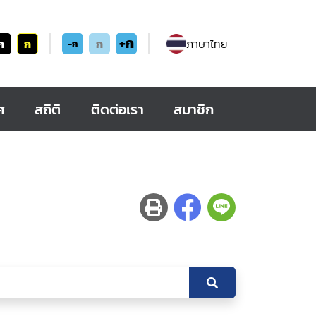
+ก
ก
ก
ก
ภาษาไทย
-ก
ศ
สถิติ
ติดต่อเรา
สมาชิก