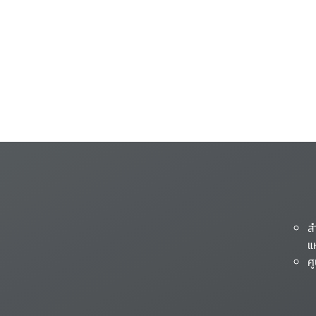
ส
แ
ศ