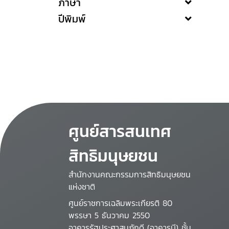
ภาษา
ปีพิมพ์
ศูนย์สารสนเทศ
สิทธิมนุษยชน
สำนักงานคณะกรรมการสิทธิมนุษยชน
แห่งชาติ
ศูนย์ราชการเฉลิมพระเกียรติ 80
พรรษา 5 ธันวาคม 2550
อาคารรัฐประศาสนภักดี (อาคารบี) ชั้น