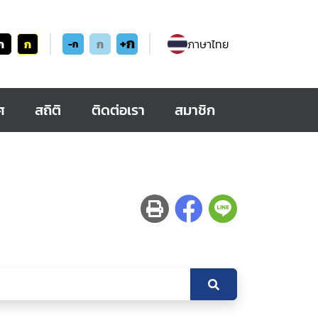
+ก
ก
ก
ก
ภาษาไทย
-ก
ศ
สถิติ
ติดต่อเรา
สมาชิก