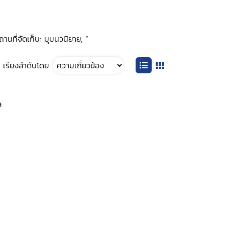
านที่จัดเก็บ: มุมนวนิยาย, ”
เรียงลำดับโดย
ล