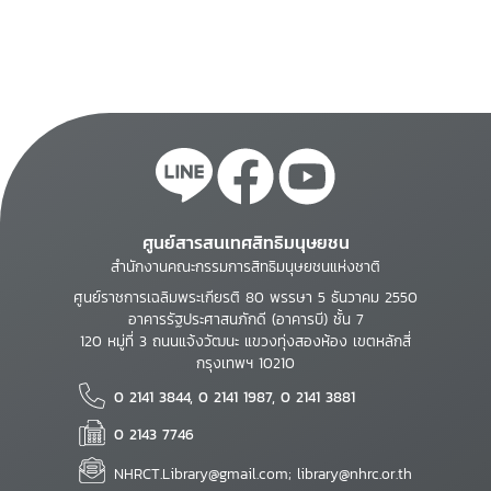
ศูนย์สารสนเทศสิทธิมนุษยชน
สำนักงานคณะกรรมการสิทธิมนุษยชนแห่งชาติ
ศูนย์ราชการเฉลิมพระเกียรติ 80 พรรษา 5 ธันวาคม 2550
อาคารรัฐประศาสนภักดี (อาคารบี) ชั้น 7
120 หมู่ที่ 3 ถนนแจ้งวัฒนะ แขวงทุ่งสองห้อง เขตหลักสี่
กรุงเทพฯ 10210
0 2141 3844, 0 2141 1987, 0 2141 3881
0 2143 7746
NHRCT.Library@gmail.com; library@nhrc.or.th