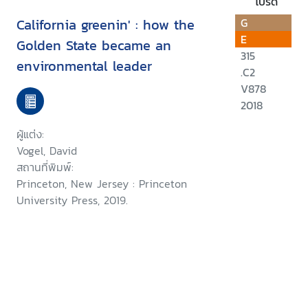
โปรด
California greenin' : how the
G
E
Golden State became an
315
environmental leader
.C2
V878
2018
ผู้แต่ง:
Vogel, David
สถานที่พิมพ์:
Princeton, New Jersey : Princeton
University Press, 2019.