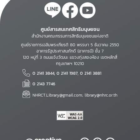
ศูนย์สารสนเทศสิทธิมนุษยชน
สำนักงานคณะกรรมการสิทธิมนุษยชนแห่งชาติ
ศูนย์ราชการเฉลิมพระเกียรติ 80 พรรษา 5 ธันวาคม 2550
อาคารรัฐประศาสนภักดี (อาคารบี) ชั้น 7
120 หมู่ที่ 3 ถนนแจ้งวัฒนะ แขวงทุ่งสองห้อง เขตหลักสี่
กรุงเทพฯ 10210
0 2141 3844, 0 2141 1987, 0 2141 3881
0 2143 7746
NHRCT.Library@gmail.com; library@nhrc.or.th