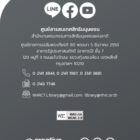
ศูนย์สารสนเทศสิทธิมนุษยชน
สำนักงานคณะกรรมการสิทธิมนุษยชนแห่งชาติ
ศูนย์ราชการเฉลิมพระเกียรติ 80 พรรษา 5 ธันวาคม 2550
อาคารรัฐประศาสนภักดี (อาคารบี) ชั้น 7
120 หมู่ที่ 3 ถนนแจ้งวัฒนะ แขวงทุ่งสองห้อง เขตหลักสี่
กรุงเทพฯ 10210
0 2141 3844, 0 2141 1987, 0 2141 3881
0 2143 7746
NHRCT.Library@gmail.com; library@nhrc.or.th