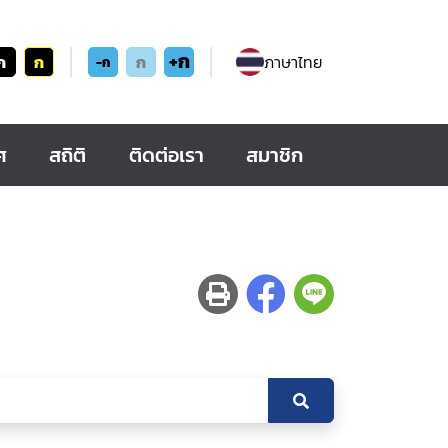
+ก
ก
ก
ก
ภาษาไทย
-ก
ศ
สถิติ
ติดต่อเรา
สมาชิก