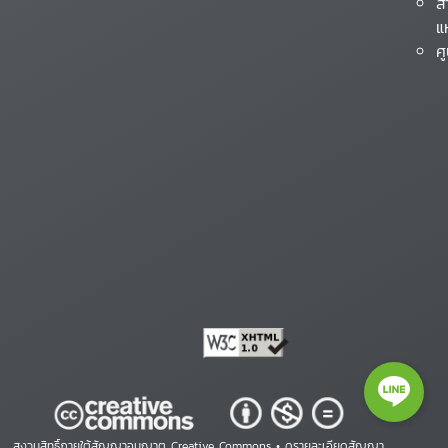
ส
แ
ศ
สงวนสิทธิ์ภายใต้สัญญาอนุญาต Creative Commons •
ดูรายละเอียดสัญญา