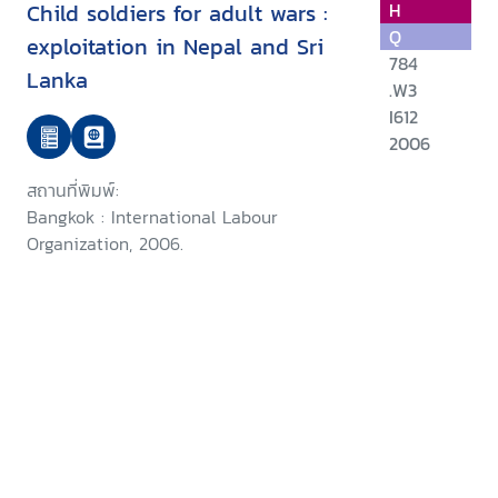
Child soldiers for adult wars :
H
Q
exploitation in Nepal and Sri
784
Lanka
.W3
I612
2006
สถานที่พิมพ์:
Bangkok : International Labour
Organization, 2006.