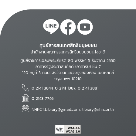
ศูนย์สารสนเทศสิทธิมนุษยชน
สำนักงานคณะกรรมการสิทธิมนุษยชนแห่งชาติ
ศูนย์ราชการเฉลิมพระเกียรติ 80 พรรษา 5 ธันวาคม 2550
อาคารรัฐประศาสนภักดี (อาคารบี) ชั้น 7
120 หมู่ที่ 3 ถนนแจ้งวัฒนะ แขวงทุ่งสองห้อง เขตหลักสี่
กรุงเทพฯ 10210
0 2141 3844, 0 2141 1987, 0 2141 3881
0 2143 7746
NHRCT.Library@gmail.com; library@nhrc.or.th