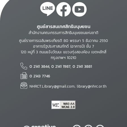
ศูนย์สารสนเทศสิทธิมนุษยชน
สำนักงานคณะกรรมการสิทธิมนุษยชนแห่งชาติ
ศูนย์ราชการเฉลิมพระเกียรติ 80 พรรษา 5 ธันวาคม 2550
อาคารรัฐประศาสนภักดี (อาคารบี) ชั้น 7
120 หมู่ที่ 3 ถนนแจ้งวัฒนะ แขวงทุ่งสองห้อง เขตหลักสี่
กรุงเทพฯ 10210
0 2141 3844, 0 2141 1987, 0 2141 3881
0 2143 7746
NHRCT.Library@gmail.com; library@nhrc.or.th