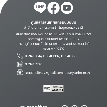
ศูนย์สารสนเทศสิทธิมนุษยชน
สำนักงานคณะกรรมการสิทธิมนุษยชนแห่งชาติ
ศูนย์ราชการเฉลิมพระเกียรติ 80 พรรษา 5 ธันวาคม 2550
อาคารรัฐประศาสนภักดี (อาคารบี) ชั้น 7
120 หมู่ที่ 3 ถนนแจ้งวัฒนะ แขวงทุ่งสองห้อง เขตหลักสี่
กรุงเทพฯ 10210
0 2141 3844, 0 2141 1987, 0 2141 3881
0 2143 7746
NHRCT.Library@gmail.com; library@nhrc.or.th