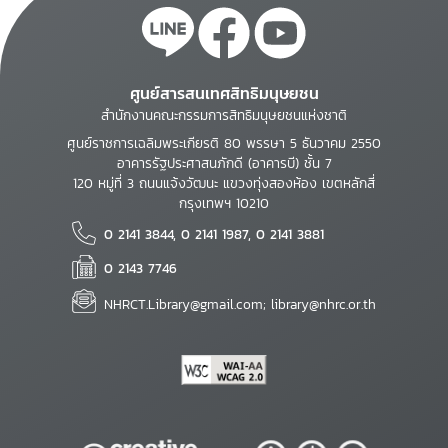
ศูนย์สารสนเทศสิทธิมนุษยชน
สำนักงานคณะกรรมการสิทธิมนุษยชนแห่งชาติ
ศูนย์ราชการเฉลิมพระเกียรติ 80 พรรษา 5 ธันวาคม 2550
อาคารรัฐประศาสนภักดี (อาคารบี) ชั้น 7
120 หมู่ที่ 3 ถนนแจ้งวัฒนะ แขวงทุ่งสองห้อง เขตหลักสี่
กรุงเทพฯ 10210
0 2141 3844, 0 2141 1987, 0 2141 3881
0 2143 7746
NHRCT.Library@gmail.com; library@nhrc.or.th