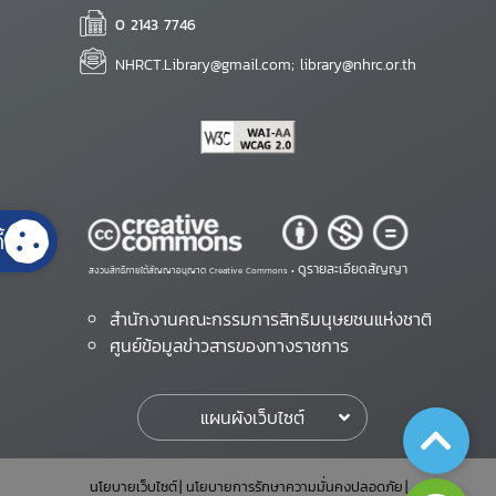
0 2143 7746
NHRCT.Library@gmail.com; library@nhrc.or.th
้
ดูรายละเอียดสัญญา
สงวนสิทธิ์ภายใต้สัญญาอนุญาต Creative Commons •
สำนักงานคณะกรรมการสิทธิมนุษยชนแห่งชาติ
ศูนย์ข้อมูลข่าวสารของทางราชการ
แผนผังเว็บไซต์
นโยบายเว็บไซต์
นโยบายการรักษาความมั่นคงปลอดภัย