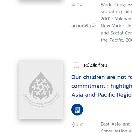
ผู้แต่ง:
World Congres
sexual exploita
2001 : Yokiham
สถานที่พิมพ์:
New York : Un
and Social Co
the Pacific, 20
หนังสือทั่วไป
Our children are not fo
commitment : highligh
Asia and Pacific Regi
against Commercial Se
ofChildren, 16-18 Octo
Thailand
ผู้แต่ง:
East Asia and 
Consultation 