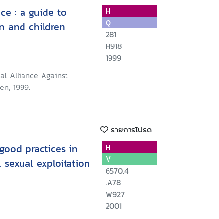
ce : a guide to
H
Q
en and children
281
H918
1999
al Alliance Against
en, 1999.
รายการโปรด
 good practices in
H
V
sexual exploitation
6570.4
.A78
W927
2001