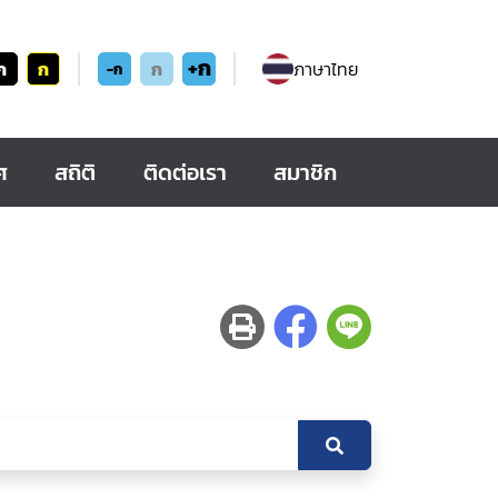
+ก
ก
ก
ก
ภาษาไทย
-ก
ศ
สถิติ
ติดต่อเรา
สมาชิก