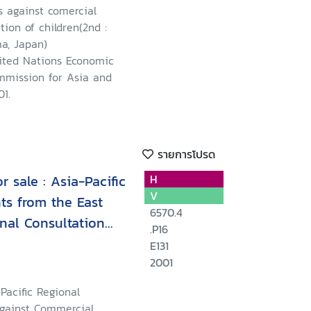
s against comercial
tion of children(2nd :
a, Japan)
ited Nations Economic
mmission for Asia and
01.
รายการโปรด
r sale : Asia-Pacific
H
V
ts from the East
6570.4
onal Consultation
.P16
xual Exploitation
E131
ber 2001, Bangkok,
2001
Pacific Regional
against Commercial