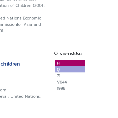
ation of Children (2001 :
ted Nations Economic
mmissionfor Asia and
01.
รายการโปรด
 children
H
Q
71
V844
1996
horn
eva : United Nations,