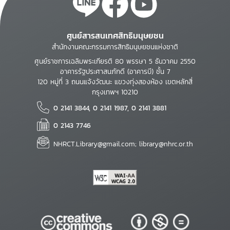
ศูนย์สารสนเทศสิทธิมนุษยชน
สำนักงานคณะกรรมการสิทธิมนุษยชนแห่งชาติ
ศูนย์ราชการเฉลิมพระเกียรติ 80 พรรษา 5 ธันวาคม 2550
อาคารรัฐประศาสนภักดี (อาคารบี) ชั้น 7
120 หมู่ที่ 3 ถนนแจ้งวัฒนะ แขวงทุ่งสองห้อง เขตหลักสี่
กรุงเทพฯ 10210
0 2141 3844, 0 2141 1987, 0 2141 3881
0 2143 7746
NHRCT.Library@gmail.com; library@nhrc.or.th