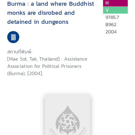
Burma : a land where Buddhist
H
V
monks are disrobed and
9785.7
detained in dungeons
B962
2004
สถานที่พิมพ์:
[Mae Sot, Tak, Thailand] : Assistance
Association for Political Prisoners
(Burma), [2004].