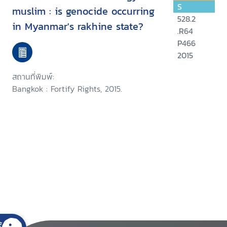
S
muslim : is genocide occurring
528.2
in Myanmar's rakhine state?
.R64
P466
2015
สถานที่พิมพ์:
Bangkok : Fortify Rights, 2015.