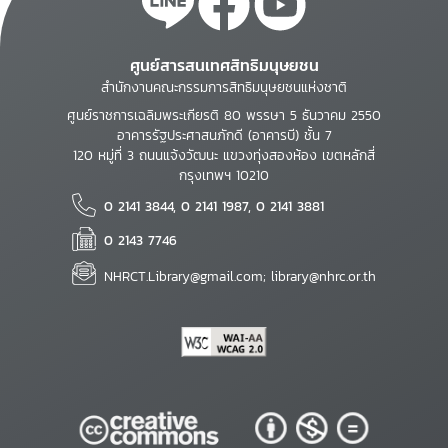
ศูนย์สารสนเทศสิทธิมนุษยชน
สำนักงานคณะกรรมการสิทธิมนุษยชนแห่งชาติ
ศูนย์ราชการเฉลิมพระเกียรติ 80 พรรษา 5 ธันวาคม 2550
อาคารรัฐประศาสนภักดี (อาคารบี) ชั้น 7
120 หมู่ที่ 3 ถนนแจ้งวัฒนะ แขวงทุ่งสองห้อง เขตหลักสี่
กรุงเทพฯ 10210
0 2141 3844, 0 2141 1987, 0 2141 3881
0 2143 7746
NHRCT.Library@gmail.com; library@nhrc.or.th