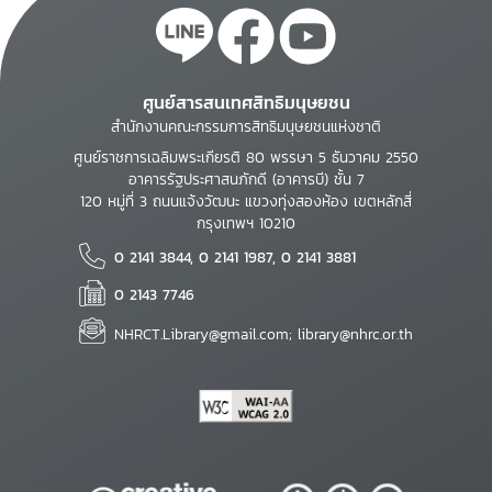
ศูนย์สารสนเทศสิทธิมนุษยชน
สำนักงานคณะกรรมการสิทธิมนุษยชนแห่งชาติ
ศูนย์ราชการเฉลิมพระเกียรติ 80 พรรษา 5 ธันวาคม 2550
อาคารรัฐประศาสนภักดี (อาคารบี) ชั้น 7
120 หมู่ที่ 3 ถนนแจ้งวัฒนะ แขวงทุ่งสองห้อง เขตหลักสี่
กรุงเทพฯ 10210
0 2141 3844, 0 2141 1987, 0 2141 3881
0 2143 7746
NHRCT.Library@gmail.com; library@nhrc.or.th