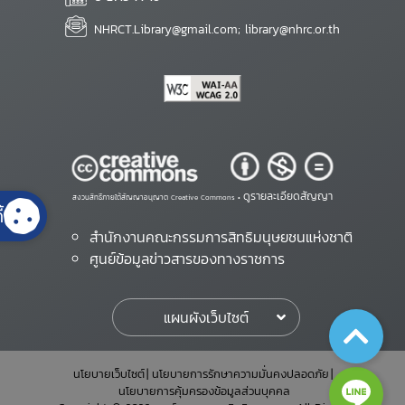
NHRCT.Library@gmail.com; library@nhrc.or.th
ดูรายละเอียดสัญญา
สงวนสิทธิ์ภายใต้สัญญาอนุญาต Creative Commons •
้
สำนักงานคณะกรรมการสิทธิมนุษยชนแห่งชาติ
ศูนย์ข้อมูลข่าวสารของทางราชการ
แผนผังเว็บไซต์
นโยบายเว็บไซต์
นโยบายการรักษาความมั่นคงปลอดภัย
นโยบายการคุ้มครองข้อมูลส่วนบุคคล