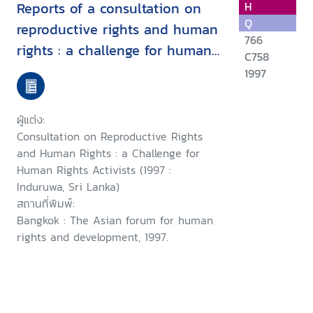
Reports of a consultation on
H
Q
reproductive rights and human
766
rights : a challenge for human
C758
rights activists : Induruwa, Sri
1997
Lanka, 28-30 January 1997 ;
and, a consultation on
ผู้แต่ง:
woman's rights as human
Consultation on Reproductive Rights
rights : a challenge for human
and Human Rights : a Challenge for
Human Rights Activists (1997 :
rights activists, Induruwa, Sri
Induruwa, Sri Lanka)
Lanka,1-4 February 1997
สถานที่พิมพ์:
Bangkok : The Asian forum for human
rights and development, 1997.