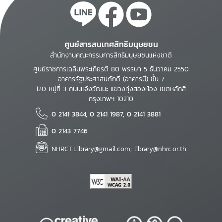
ศูนย์สารสนเทศสิทธิมนุษยชน
สำนักงานคณะกรรมการสิทธิมนุษยชนแห่งชาติ
ศูนย์ราชการเฉลิมพระเกียรติ 80 พรรษา 5 ธันวาคม 2550
อาคารรัฐประศาสนภักดี (อาคารบี) ชั้น 7
120 หมู่ที่ 3 ถนนแจ้งวัฒนะ แขวงทุ่งสองห้อง เขตหลักสี่
กรุงเทพฯ 10210
0 2141 3844, 0 2141 1987, 0 2141 3881
0 2143 7746
NHRCT.Library@gmail.com; library@nhrc.or.th