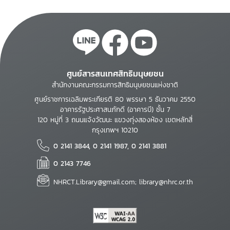
ศูนย์สารสนเทศสิทธิมนุษยชน
สำนักงานคณะกรรมการสิทธิมนุษยชนแห่งชาติ
ศูนย์ราชการเฉลิมพระเกียรติ 80 พรรษา 5 ธันวาคม 2550
อาคารรัฐประศาสนภักดี (อาคารบี) ชั้น 7
120 หมู่ที่ 3 ถนนแจ้งวัฒนะ แขวงทุ่งสองห้อง เขตหลักสี่
กรุงเทพฯ 10210
0 2141 3844, 0 2141 1987, 0 2141 3881
0 2143 7746
NHRCT.Library@gmail.com; library@nhrc.or.th