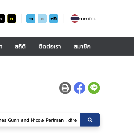
+ก
ก
ก
ก
ภาษาไทย
-ก
ศ
สถิติ
ติดต่อเรา
สมาชิก