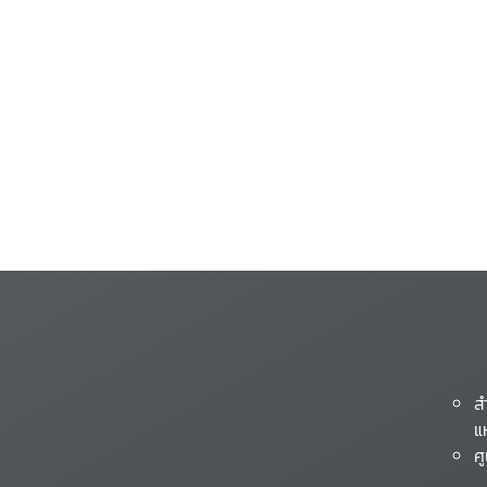
ส
แ
ศ