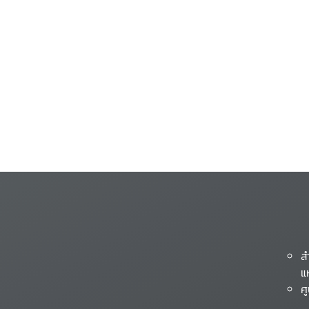
ส
แ
ศ