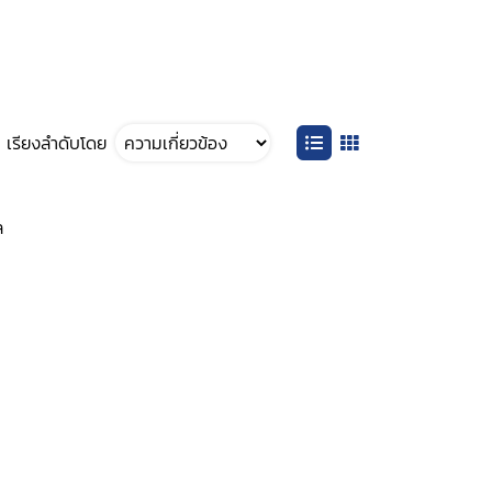
เรียงลำดับโดย
ล