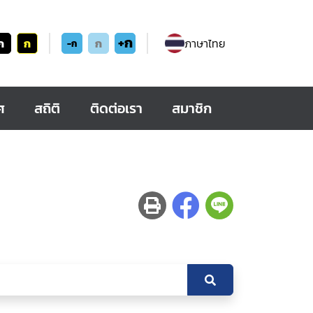
+ก
ก
ก
ก
ภาษาไทย
-ก
ศ
สถิติ
ติดต่อเรา
สมาชิก