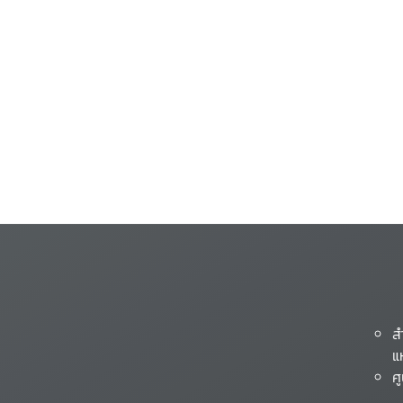
ส
แ
ศ