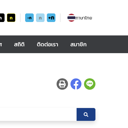
+ก
ก
ก
ก
ภาษาไทย
-ก
ศ
สถิติ
ติดต่อเรา
สมาชิก