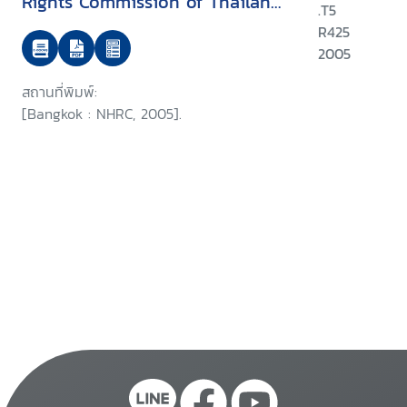
Rights Commission of Thailand
.T5
on the APF-Brookings/Bern
R425
project on internally displaced
2005
persons
สถานที่พิมพ์:
[Bangkok : NHRC, 2005].