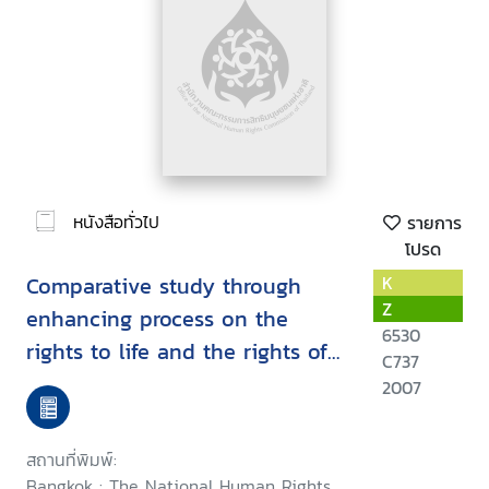
หนังสือทั่วไป
รายการ
โปรด
Comparative study through
K
Z
enhancing process on the
6530
rights to life and the rights of
C737
self-determination for the
2007
internally displaced persons
among the risky areas under
สถานที่พิมพ์:
the Thai government policy :
Bangkok : The National Human Rights