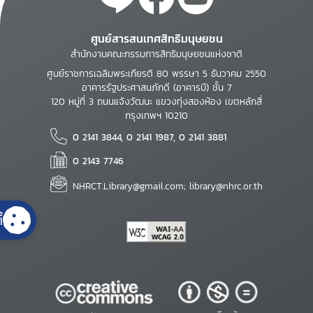
ศูนย์สารสนเทศสิทธิมนุษยชน
สำนักงานคณะกรรมการสิทธิมนุษยชนแห่งชาติ
ศูนย์ราชการเฉลิมพระเกียรติ 80 พรรษา 5 ธันวาคม 2550
อาคารรัฐประศาสนภักดี (อาคารบี) ชั้น 7
120 หมู่ที่ 3 ถนนแจ้งวัฒนะ แขวงทุ่งสองห้อง เขตหลักสี่
กรุงเทพฯ 10210
0 2141 3844, 0 2141 1987, 0 2141 3881
0 2143 7746
NHRCT.Library@gmail.com; library@nhrc.or.th
้