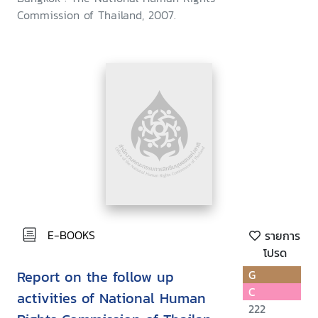
November 2005 - April 2007
Commission of Thailand, 2007.
E-BOOKS
รายการ
โปรด
Report on the follow up
G
C
activities of National Human
222