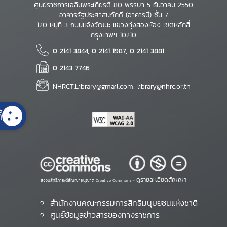
ศูนย์ราชการเฉลิมพระเกียรติ 80 พรรษา 5 ธันวาคม 2550
อาคารรัฐประศาสนภักดี (อาคารบี) ชั้น 7
120 หมู่ที่ 3 ถนนแจ้งวัฒนะ แขวงทุ่งสองห้อง เขตหลักสี่
กรุงเทพฯ 10210
0 2141 3844, 0 2141 1987, 0 2141 3881
0 2143 7746
NHRCT.Library@gmail.com; library@nhrc.or.th
้
ดูรายละเอียดสัญญา
สงวนสิทธิ์ภายใต้สัญญาอนุญาต Creative Commons •
สำนักงานคณะกรรมการสิทธิมนุษยชนแห่งชาติ
ศูนย์ข้อมูลข่าวสารของทางราชการ