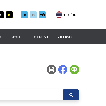
+ก
ก
ก
ก
ภาษาไทย
-ก
ศ
สถิติ
ติดต่อเรา
สมาชิก