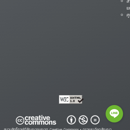
ส
แ
ศ
สงวนสิทธิ์ภายใต้สัญญาอนุญาต Creative Commons •
ดูรายละเอียดสัญญา