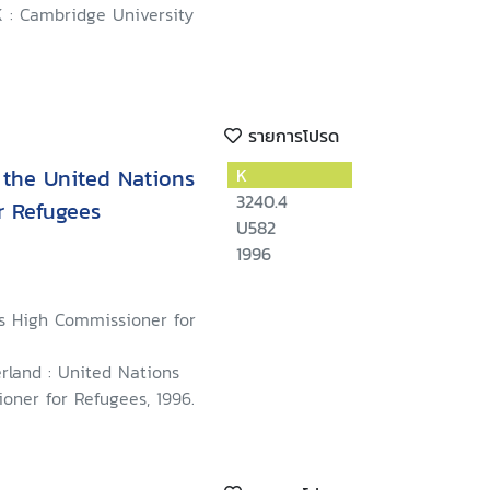
 : Cambridge University
รายการโปรด
f the United Nations
K
3240.4
r Refugees
U582
1996
s High Commissioner for
rland : United Nations
oner for Refugees, 1996.