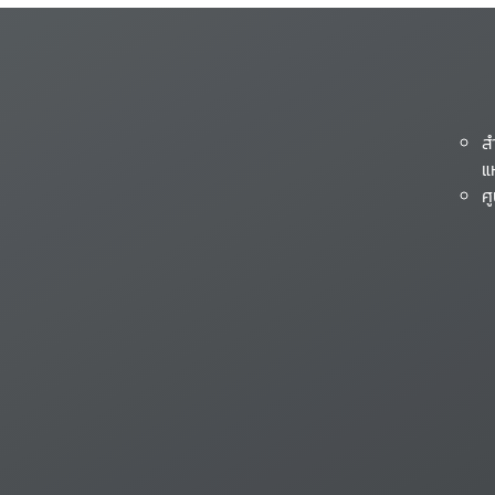
ส
แ
ศ