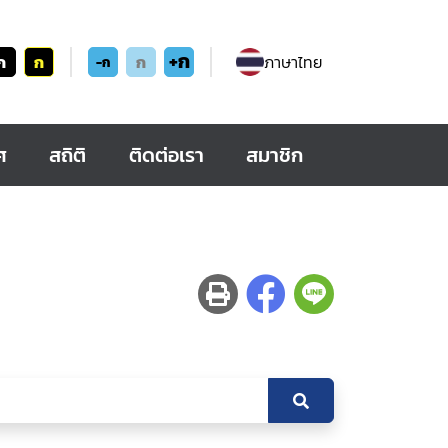
+ก
ก
ก
ก
ภาษาไทย
-ก
ศ
สถิติ
ติดต่อเรา
สมาชิก