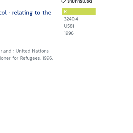
รายการโปรด
l : relating to the
K
3240.4
U581
1996
rland : United Nations
oner for Refugees, 1996.