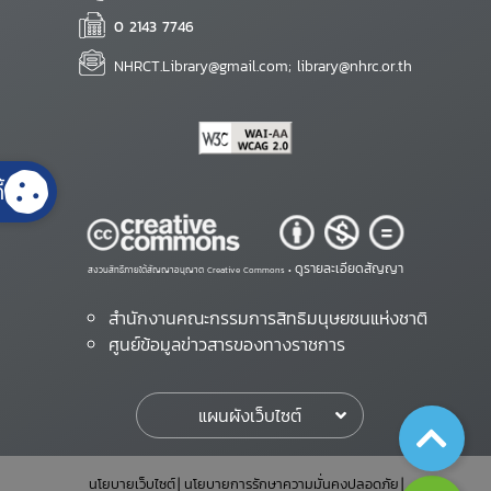
0 2143 7746
NHRCT.Library@gmail.com; library@nhrc.or.th
้
ดูรายละเอียดสัญญา
สงวนสิทธิ์ภายใต้สัญญาอนุญาต Creative Commons •
สำนักงานคณะกรรมการสิทธิมนุษยชนแห่งชาติ
ศูนย์ข้อมูลข่าวสารของทางราชการ
แผนผังเว็บไซต์
นโยบายเว็บไซต์
นโยบายการรักษาความมั่นคงปลอดภัย