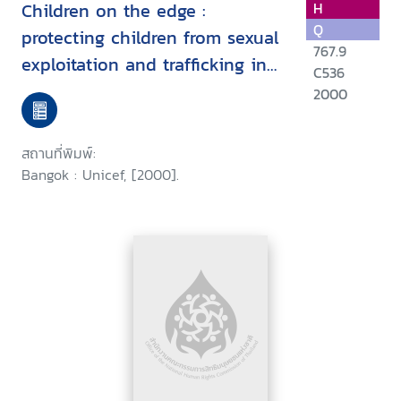
Children on the edge :
H
Q
protecting children from sexual
767.9
exploitation and trafficking in
C536
East Asia and the Pacific
2000
สถานที่พิมพ์:
Bangok : Unicef, [2000].