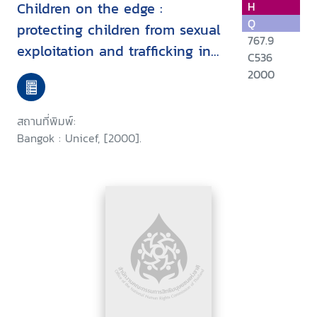
Children on the edge :
H
Q
protecting children from sexual
767.9
exploitation and trafficking in
C536
East Asia and the Pacific
2000
สถานที่พิมพ์:
Bangok : Unicef, [2000].