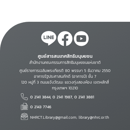
ศูนย์สารสนเทศสิทธิมนุษยชน
สำนักงานคณะกรรมการสิทธิมนุษยชนแห่งชาติ
ศูนย์ราชการเฉลิมพระเกียรติ 80 พรรษา 5 ธันวาคม 2550
อาคารรัฐประศาสนภักดี (อาคารบี) ชั้น 7
120 หมู่ที่ 3 ถนนแจ้งวัฒนะ แขวงทุ่งสองห้อง เขตหลักสี่
กรุงเทพฯ 10210
0 2141 3844, 0 2141 1987, 0 2141 3881
0 2143 7746
NHRCT.Library@gmail.com; library@nhrc.or.th