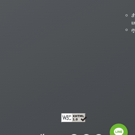
ส
แ
ศ