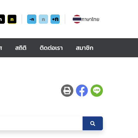
+ก
ก
ก
ก
ภาษาไทย
-ก
ศ
สถิติ
ติดต่อเรา
สมาชิก