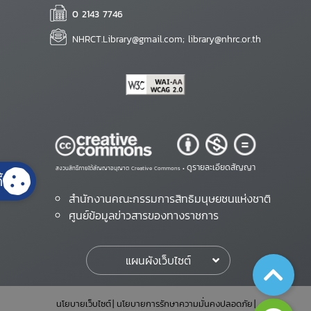
0 2143 7746
NHRCT.Library@gmail.com; library@nhrc.or.th
ดูรายละเอียดสัญญา
สงวนสิทธิ์ภายใต้สัญญาอนุญาต Creative Commons •
้
สำนักงานคณะกรรมการสิทธิมนุษยชนแห่งชาติ
ศูนย์ข้อมูลข่าวสารของทางราชการ
แผนผังเว็บไซต์
นโยบายเว็บไซต์
นโยบายการรักษาความมั่นคงปลอดภัย