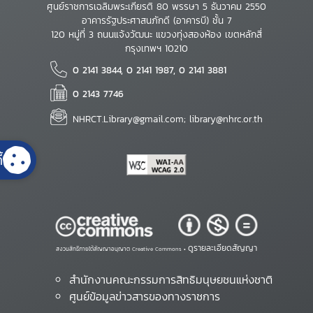
ศูนย์ราชการเฉลิมพระเกียรติ 80 พรรษา 5 ธันวาคม 2550
อาคารรัฐประศาสนภักดี (อาคารบี) ชั้น 7
120 หมู่ที่ 3 ถนนแจ้งวัฒนะ แขวงทุ่งสองห้อง เขตหลักสี่
กรุงเทพฯ 10210
0 2141 3844, 0 2141 1987, 0 2141 3881
0 2143 7746
NHRCT.Library@gmail.com; library@nhrc.or.th
้
ดูรายละเอียดสัญญา
สงวนสิทธิ์ภายใต้สัญญาอนุญาต Creative Commons •
สำนักงานคณะกรรมการสิทธิมนุษยชนแห่งชาติ
ศูนย์ข้อมูลข่าวสารของทางราชการ