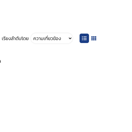
เรียงลำดับโดย
ล