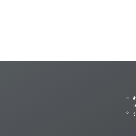
ส
แ
ศ