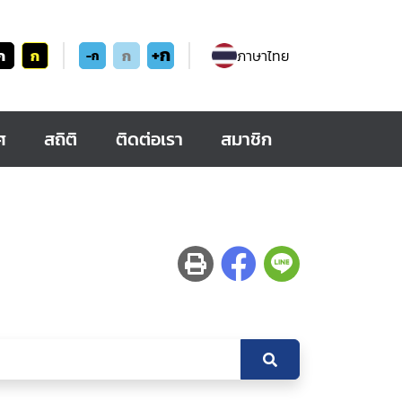
+ก
ก
ก
ก
ภาษาไทย
-ก
ศ
สถิติ
ติดต่อเรา
สมาชิก