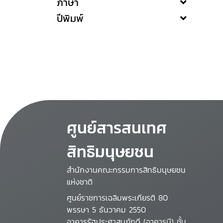
ภาษา
ปีพิมพ์
ศูนย์สารสนเทศ
สิทธิมนุษยชน
สำนักงานคณะกรรมการสิทธิมนุษยชน
แห่งชาติ
ศูนย์ราชการเฉลิมพระเกียรติ 80
พรรษา 5 ธันวาคม 2550
อาคารรัฐประศาสนภักดี (อาคารบี) ชั้น