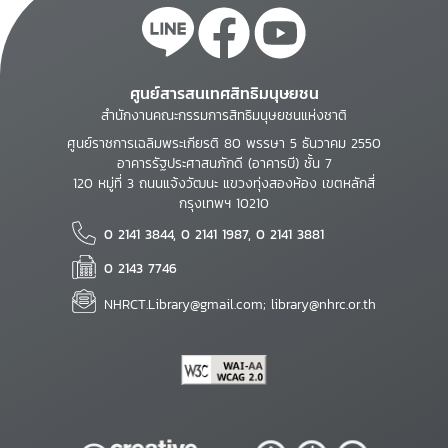
ศูนย์สารสนเทศสิทธิมนุษยชน
สำนักงานคณะกรรมการสิทธิมนุษยชนแห่งชาติ
ศูนย์ราชการเฉลิมพระเกียรติ 80 พรรษา 5 ธันวาคม 2550
อาคารรัฐประศาสนภักดี (อาคารบี) ชั้น 7
120 หมู่ที่ 3 ถนนแจ้งวัฒนะ แขวงทุ่งสองห้อง เขตหลักสี่
กรุงเทพฯ 10210
0 2141 3844, 0 2141 1987, 0 2141 3881
0 2143 7746
NHRCT.Library@gmail.com; library@nhrc.or.th