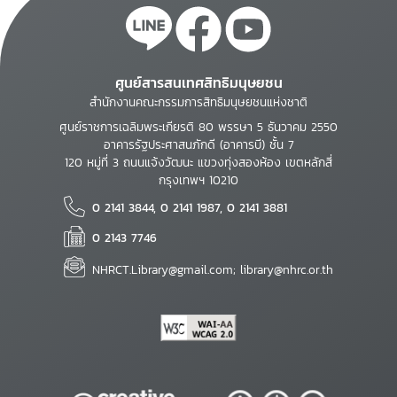
ศูนย์สารสนเทศสิทธิมนุษยชน
สำนักงานคณะกรรมการสิทธิมนุษยชนแห่งชาติ
ศูนย์ราชการเฉลิมพระเกียรติ 80 พรรษา 5 ธันวาคม 2550
อาคารรัฐประศาสนภักดี (อาคารบี) ชั้น 7
120 หมู่ที่ 3 ถนนแจ้งวัฒนะ แขวงทุ่งสองห้อง เขตหลักสี่
กรุงเทพฯ 10210
0 2141 3844, 0 2141 1987, 0 2141 3881
0 2143 7746
NHRCT.Library@gmail.com; library@nhrc.or.th