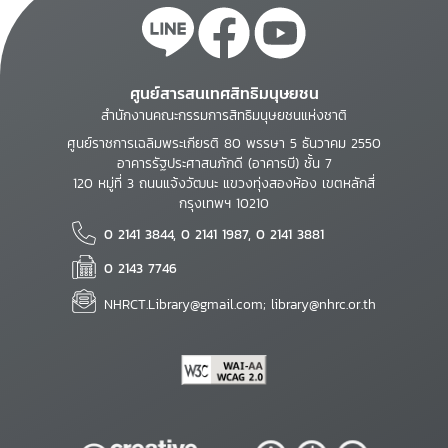
ศูนย์สารสนเทศสิทธิมนุษยชน
สำนักงานคณะกรรมการสิทธิมนุษยชนแห่งชาติ
ศูนย์ราชการเฉลิมพระเกียรติ 80 พรรษา 5 ธันวาคม 2550
อาคารรัฐประศาสนภักดี (อาคารบี) ชั้น 7
120 หมู่ที่ 3 ถนนแจ้งวัฒนะ แขวงทุ่งสองห้อง เขตหลักสี่
กรุงเทพฯ 10210
0 2141 3844, 0 2141 1987, 0 2141 3881
0 2143 7746
NHRCT.Library@gmail.com; library@nhrc.or.th