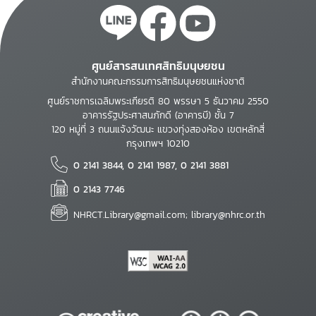
ศูนย์สารสนเทศสิทธิมนุษยชน
สำนักงานคณะกรรมการสิทธิมนุษยชนแห่งชาติ
ศูนย์ราชการเฉลิมพระเกียรติ 80 พรรษา 5 ธันวาคม 2550
อาคารรัฐประศาสนภักดี (อาคารบี) ชั้น 7
120 หมู่ที่ 3 ถนนแจ้งวัฒนะ แขวงทุ่งสองห้อง เขตหลักสี่
กรุงเทพฯ 10210
0 2141 3844, 0 2141 1987, 0 2141 3881
0 2143 7746
NHRCT.Library@gmail.com; library@nhrc.or.th