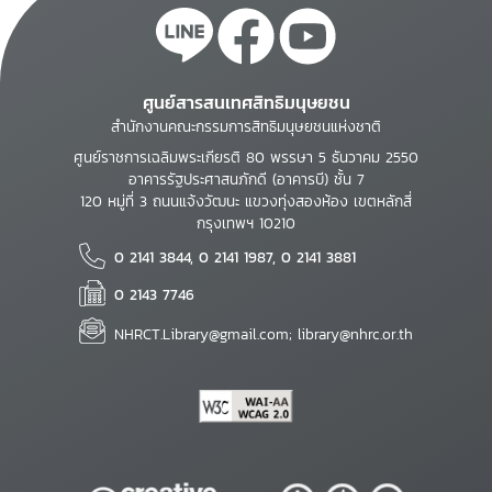
ศูนย์สารสนเทศสิทธิมนุษยชน
สำนักงานคณะกรรมการสิทธิมนุษยชนแห่งชาติ
ศูนย์ราชการเฉลิมพระเกียรติ 80 พรรษา 5 ธันวาคม 2550
อาคารรัฐประศาสนภักดี (อาคารบี) ชั้น 7
120 หมู่ที่ 3 ถนนแจ้งวัฒนะ แขวงทุ่งสองห้อง เขตหลักสี่
กรุงเทพฯ 10210
0 2141 3844, 0 2141 1987, 0 2141 3881
0 2143 7746
NHRCT.Library@gmail.com; library@nhrc.or.th