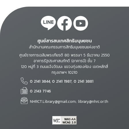
ศูนย์สารสนเทศสิทธิมนุษยชน
สำนักงานคณะกรรมการสิทธิมนุษยชนแห่งชาติ
ศูนย์ราชการเฉลิมพระเกียรติ 80 พรรษา 5 ธันวาคม 2550
อาคารรัฐประศาสนภักดี (อาคารบี) ชั้น 7
120 หมู่ที่ 3 ถนนแจ้งวัฒนะ แขวงทุ่งสองห้อง เขตหลักสี่
กรุงเทพฯ 10210
0 2141 3844, 0 2141 1987, 0 2141 3881
0 2143 7746
NHRCT.Library@gmail.com; library@nhrc.or.th