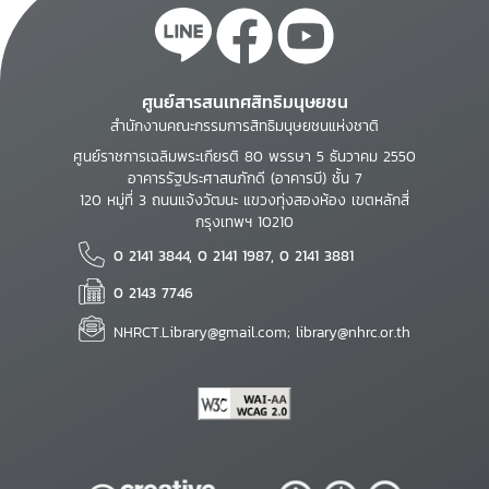
ศูนย์สารสนเทศสิทธิมนุษยชน
สำนักงานคณะกรรมการสิทธิมนุษยชนแห่งชาติ
ศูนย์ราชการเฉลิมพระเกียรติ 80 พรรษา 5 ธันวาคม 2550
อาคารรัฐประศาสนภักดี (อาคารบี) ชั้น 7
120 หมู่ที่ 3 ถนนแจ้งวัฒนะ แขวงทุ่งสองห้อง เขตหลักสี่
กรุงเทพฯ 10210
0 2141 3844, 0 2141 1987, 0 2141 3881
0 2143 7746
NHRCT.Library@gmail.com; library@nhrc.or.th