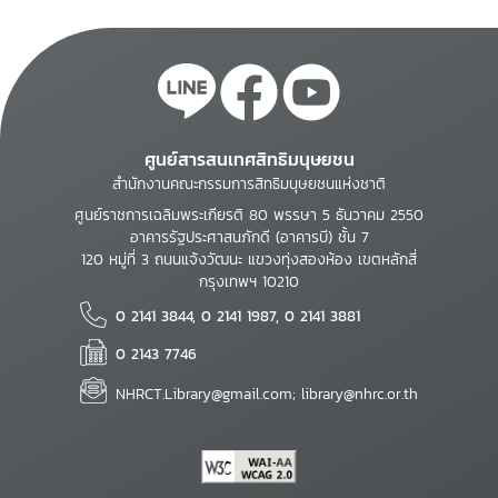
ศูนย์สารสนเทศสิทธิมนุษยชน
สำนักงานคณะกรรมการสิทธิมนุษยชนแห่งชาติ
ศูนย์ราชการเฉลิมพระเกียรติ 80 พรรษา 5 ธันวาคม 2550
อาคารรัฐประศาสนภักดี (อาคารบี) ชั้น 7
120 หมู่ที่ 3 ถนนแจ้งวัฒนะ แขวงทุ่งสองห้อง เขตหลักสี่
กรุงเทพฯ 10210
0 2141 3844, 0 2141 1987, 0 2141 3881
0 2143 7746
NHRCT.Library@gmail.com; library@nhrc.or.th