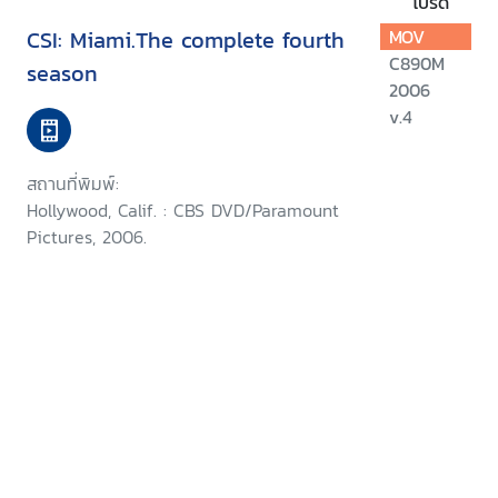
โปรด
CSI: Miami.The complete fourth
MOV
C890M
season
2006
v.4
สถานที่พิมพ์:
Hollywood, Calif. : CBS DVD/Paramount
Pictures, 2006.