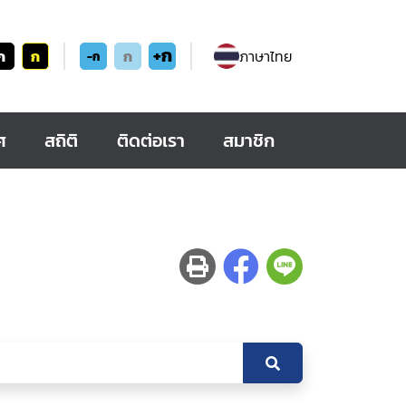
+ก
ก
ก
ก
ภาษาไทย
-ก
ศ
สถิติ
ติดต่อเรา
สมาชิก