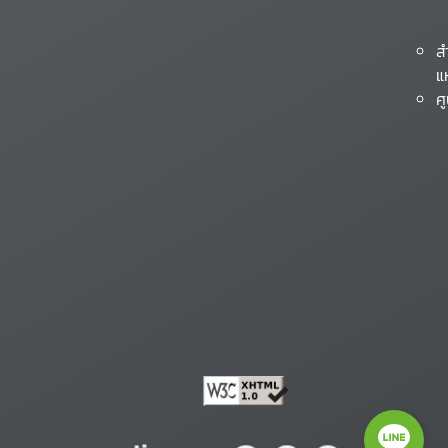
ส
แ
ศ